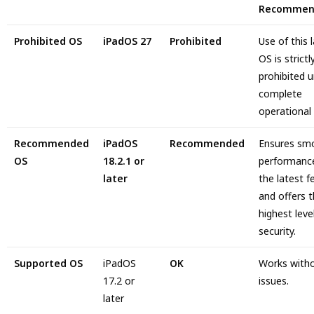
Recommen
Prohibited OS
iPadOS 27
Prohibited
Use of this 
OS is strictl
prohibited u
complete
operational 
Recommended
iPadOS
Recommended
Ensures sm
OS
18.2.1 or
performanc
later
the latest f
and offers 
highest leve
security.
Supported OS
iPadOS
OK
Works with
17.2 or
issues.
later