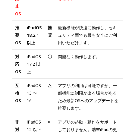
止
OS
推
iPadOS
推
最新機能が快適に動作し、セキ
奨
18.2.1
奨
ュリティ面でも最も安全にご利
OS
以上
用いただけます。
対
iPadOS
〇
問題なく動作します。
応
17.2 以
OS
上
互
iPadOS
△
アプリの利用は可能ですが、一
換
13 〜
部機能に制限が出る場合がある
OS
16
ため最新OSへのアップデートを
推奨します。
非
iPadOS
×
アプリの起動・動作をサポート
対
12 以下
しておりません。端末iPadの更