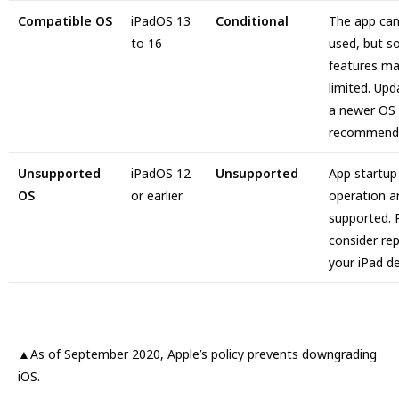
Compatible OS
iPadOS 13
Conditional
The app can
to 16
used, but 
features ma
limited. Upd
a newer OS 
recommend
Unsupported
iPadOS 12
Unsupported
App startup
OS
or earlier
operation a
supported. 
consider rep
your iPad de
▲As of September 2020, Apple’s policy prevents downgrading
iOS.