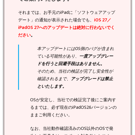
それまでは、お手元のiPadに「ソフトウェアアップ
デート」の通知が表示された場合でも、
iOS 27／
iPadOS 27へのアップデートは絶対に行わないでく
ださい
。
本アップデートにはOS側のバグが含まれ
ている可能性があり、
一度アップグレー
ドを行うと回避手段はありません。
そのため、当社の検証が完了し安全性が
確認されるまで、
アップグレードは禁止
といたします。
OSが安定し、当社での検証完了後にご案内す
るまでは、必ず現在のiPadOS26バージョンの
ままご利用ください。
なお、当社動作確認済みのOS以外
のOSで発