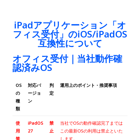
iPadアプリケーション「オ
フィス受付」のiOS/iPadOS
互換性について
オフィス受付｜当社動作確
認済みOS
OS
対応バ
判
運用上のポイント・推奨事項
の
ージョ
定
種
ン
類
使
iPadOS
禁
当社でOSの動作確認完了までは
用
27
止
この最新OSの利用は禁止といた
禁
します。