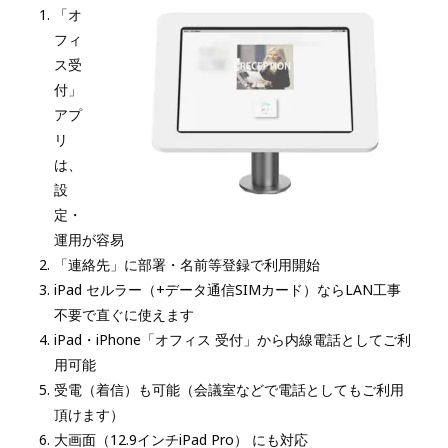
「オ
フィ
ス受
付」
アプ
リ
は、
設
定・
運用が容易
「連絡先」に部署・名前等登録で利用開始
iPad セルラー（+データ通信SIMカード）ならLAN工事
不要で直ぐに使えます
iPad・iPhone「オフィス 受付」から内線電話としてご利
用可能
受電（着信）も可能（会議室などで電話としてもご利用
頂けます）
大画面（12.9インチiPad Pro） にも対応