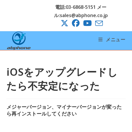
コ
電話:03-6868-5151 メー
ン
ル:sales@abphone.co.jp
テ
ン
ツ
メニュー
へ
ス
キ
ッ
iOSをアップグレードし
プ
たら不安定になった
メジャーバージョン、マイナーバージョンが変った
ら再インストールしてください