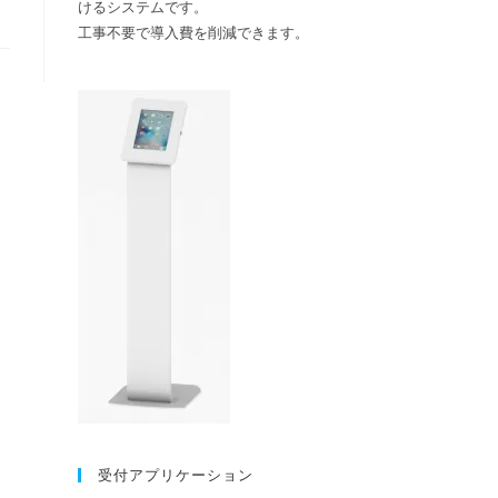
けるシステムです。
検
工事不要で導入費を削減できます。
索
を
ト
グ
ル
受付アプリケーション