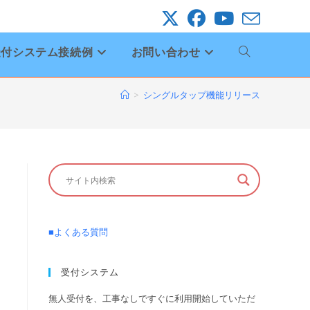
受付システム接続例
お問い合わせ
ウ
ェ
>
シングルタップ機能リリース
ブ
サ
イ
■よくある質問
ト
受付システム
の
無人受付を、工事なしですぐに利用開始していただ