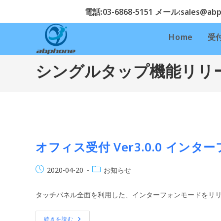
コ
電話:03-6868-5151 メール:sales@abph
ン
テ
Home
受
ン
ツ
シングルタップ機能リリ
へ
ス
キ
ッ
プ
オフィス受付 Ver3.0.0 イン
投
投
2020-04-20
お知らせ
稿
稿
公
カ
タッチパネル全面を利用した、インターフォンモードをリリ
開
テ
日:
ゴ
オ
続きを読む