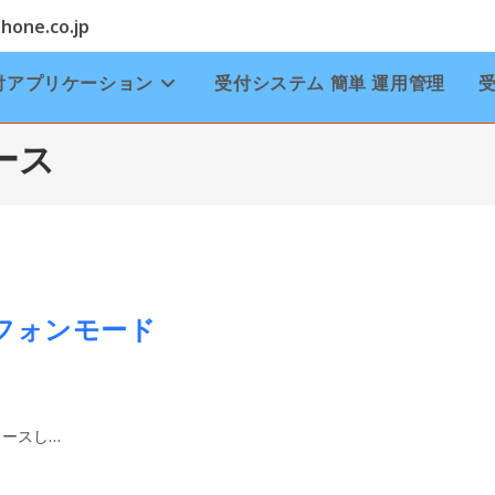
one.co.jp
付アプリケーション
受付システム 簡単 運用管理
ース
ターフォンモード
ースし…