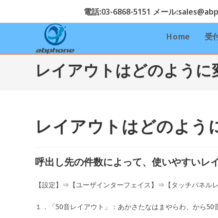
コ
電話:03-6868-5151 メール:sales@abph
ン
テ
Home
受
ン
ツ
レイアウトはどのように
へ
ス
キ
ッ
プ
レイアウトはどのよう
呼出し先の件数によって、使いやすいレ
【設定】⇒【ユーザインターフェイス】⇒【タッチパネルレ
１．「50音レイアウト」：あかさたなはまやらわ、から50