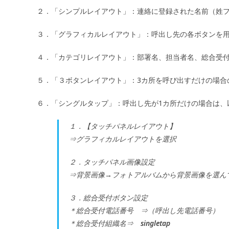
２．「シンプルレイアウト」：連絡に登録された名前（姓
３．「グラフィカルレイアウト」：呼出し先の各ボタンを
４．「カテゴリレイアウト」：部署名、担当者名、総合受
５．「３ボタンレイアウト」：3カ所を呼び出すだけの場合
６．「シングルタップ」：呼出し先が1カ所だけの場合は、
１．【タッチパネルレイアウト】
⇒グラフィカルレイアウトを選択
２．タッチパネル画像設定
⇒背景画像→フォトアルバムから背景画像を選ん
３．総合受付ボタン設定
＊総合受付電話番号 ⇒（呼出し先電話番号）
＊総合受付組織名⇒
singletap