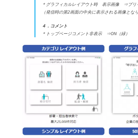
＊グラフィカルレイアウト時 表示画像 ⇒プリ
（発信時の第2画面の中央に表示される画像とな
４．コメント
＊トップページコメント非表示 ⇒ON（緑）