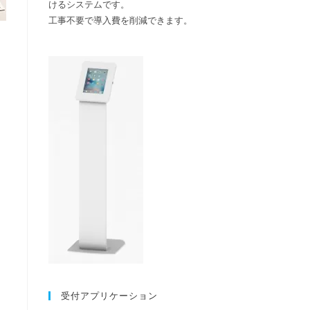
けるシステムです。
検
工事不要で導入費を削減できます。
索
を
ト
グ
ル
受付アプリケーション