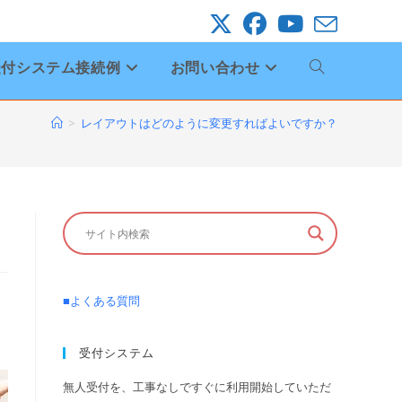
受付システム接続例
お問い合わせ
ウ
ェ
>
レイアウトはどのように変更すればよいですか？
ブ
サ
イ
■よくある質問
ト
受付システム
の
無人受付を、工事なしですぐに利用開始していただ