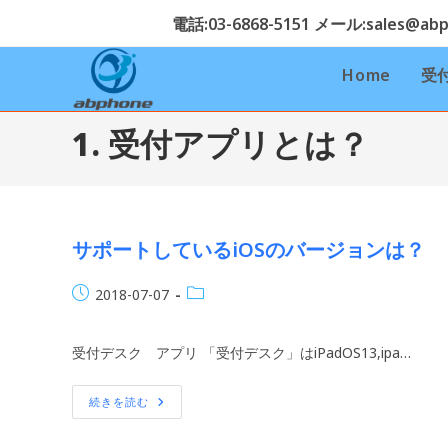
コ
電話:03-6868-5151 メール:sales@abph
ン
テ
Home
受
ン
ツ
1. 受付アプリとは？
へ
ス
キ
ッ
プ
サポートしているiOSのバージョンは？
投
投
2018-07-07
稿
稿
公
カ
受付デスク アプリ 「受付デスク」はiPadOS13,ipa…
開
テ
日:
ゴ
リ
サ
続きを読む
ポ
ー:
ー
ト