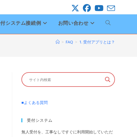
受付システム接続例
お問い合わせ
ウ
ェ
>
FAQ
>
1. 受付アプリとは？
ブ
サ
イ
■よくある質問
ト
受付システム
の
無人受付を、工事なしですぐに利用開始していただ