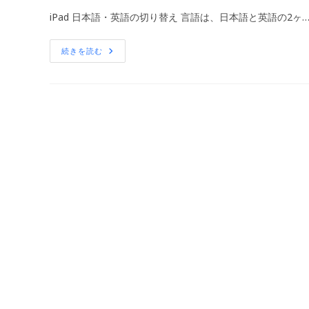
公
カ
何
iPad 日本語・英語の切り替え 言語は、日本語と英語の2ヶ
で
開
テ
す
日:
ゴ
か？
リ
言
続きを読む
語
ー:
の
切
替
方
法
は？