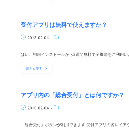
付
ー:
ア
プ
リ
の
使
受付アプリは無料で使えますか？
い
方
は？
投
投
2018-02-04
稿
稿
公
カ
はい、初回インストールから3週間無料で全機能をご利用い
開
テ
日:
ゴ
リ
受
続きを読む
付
ー:
ア
プ
リ
は
無
アプリ内の「総合受付」とは何ですか？
料
で
使
投
投
2018-02-04
え
ま
稿
稿
す
公
カ
か？
「総合受付」ボタンが利用できます 受付アプリの各レイア
開
テ