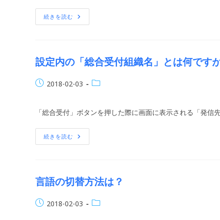
日:
ゴ
リ
ア
続きを読む
プ
ー:
リ
内
の
「総
合
設定内の「総合受付組織名」とは何で
受
付」
と
投
投
2018-02-03
は
何
稿
稿
で
公
カ
す
「総合受付」ボタンを押した際に画面に表示される「発信先
か？
開
テ
日:
ゴ
リ
設
続きを読む
定
ー:
内
の
「総
合
受
言語の切替方法は？
付
組
織
投
投
2018-02-03
名」
と
稿
稿
は