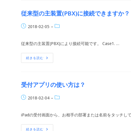
し
て
い
従来型の主装置(PBX)に接続できますか？
る
IOS
の
投
投
2018-02-05
バ
ー
稿
稿
ジ
公
カ
ョ
従来型の主装置(PBX)により接続可能です。 Case1. …
ン
開
テ
は？
日:
ゴ
リ
従
続きを読む
来
ー:
型
の
主
装
置
受付アプリの使い方は？
(PBX)
に
接
投
投
2018-02-04
続
で
稿
稿
き
公
カ
ま
iPadの受付画面から、お相手の部署または名前をタッチし
す
開
テ
か？
日:
ゴ
リ
受
続きを読む