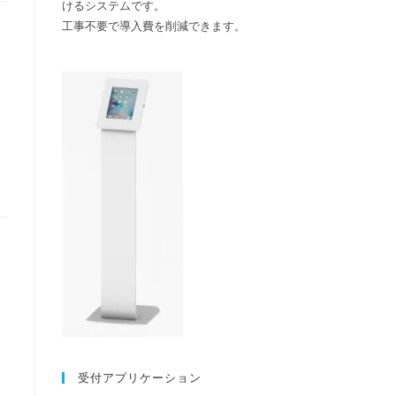
けるシステムです。
検
工事不要で導入費を削減できます。
索
を
ト
グ
ル
受付アプリケーション