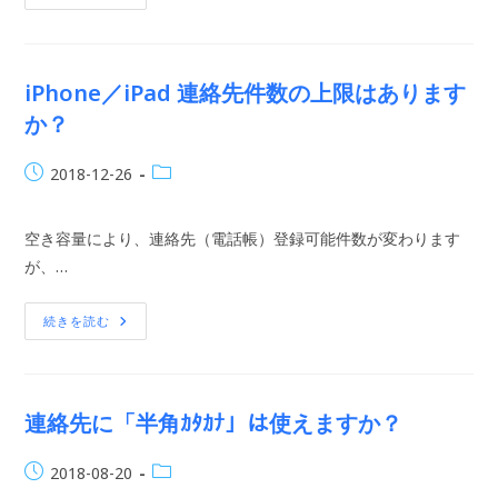
テ
ゴ
リ
レ
イ
ア
iPhone／iPad 連絡先件数の上限はあります
ウ
ト
か？
時
の
会
投
投
2018-12-26
社
名、
稿
稿
部
公
カ
署
空き容量により、連絡先（電話帳）登録可能件数が変わります
名
開
テ
の
日:
が、…
ゴ
設
定
リ
は？
ー:
IPhone
続きを読む
／
IPad
連
絡
先
件
連絡先に「半角ｶﾀｶﾅ」は使えますか？
数
の
上
投
投
2018-08-20
限
は
稿
稿