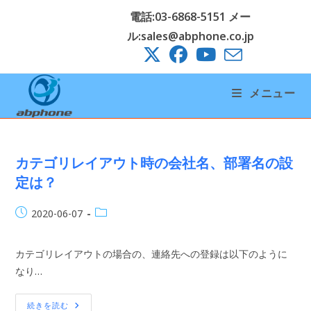
コ
電話:03-6868-5151 メー
ン
ル:sales@abphone.co.jp
テ
ン
ツ
メニュー
へ
ス
キ
ッ
カテゴリレイアウト時の会社名、部署名の設
プ
定は？
投
投
2020-06-07
稿
稿
公
カ
カテゴリレイアウトの場合の、連絡先への登録は以下のように
開
テ
日:
なり…
ゴ
リ
ー:
カ
続きを読む