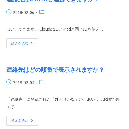
示
さ
れ
投
投
2018-02-06
な
い？
稿
稿
公
カ
はい、できます。iCloudのIDとiPadと同じIDを使え…
開
テ
日:
ゴ
リ
連
続きを読む
絡
ー:
先
は
ICloud
と
連
連絡先はどの順番で表示されますか？
携
で
き
投
投
2018-02-04
ま
す
稿
稿
か？
公
カ
「連絡先」に登録された「姓ふりがな」の、あいうえお順で表
開
テ
日:
示さ…
ゴ
リ
ー:
連
続きを読む
絡
先