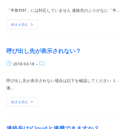
あ
公
カ
り
「半角ｶﾀｶﾅ」には対応していません 連絡先のふりがなに「半…
ま
開
テ
す
日:
ゴ
か？
リ
連
続きを読む
絡
ー:
先
に
「半
角
ｶ
呼び出し先が表示されない？
ﾀ
ｶ
ﾅ」
投
投
2018-04-18
は
使
稿
稿
え
公
カ
ま
呼び出し先が表示されない場合は以下を確認してください １．
す
開
テ
か？
日:
連…
ゴ
リ
ー:
呼
続きを読む
び
出
し
先
が
表
連絡先はiCloudと連携できますか？