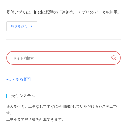
ー
稿
稿
タ
公
カ
を
受付アプリは、iPadに標準の「連絡先」アプリのデータを利用…
登
開
テ
録
日:
ゴ
す
れ
リ
ア
続きを読む
ば
プ
ー:
よ
リ
い
か
で
ら
す
の
か？
呼
び
出
し
先
は
ど
こ
■よくある質問
に
登
録
し
受付システム
ま
す
か？
無人受付を、工事なしですぐに利用開始していただけるシステムで
す。
工事不要で導入費を削減できます。