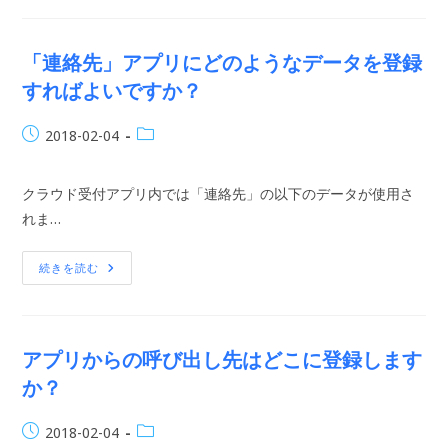
は
ど
の
順
「連絡先」アプリにどのようなデータを登録
番
で
すればよいですか？
表
示
さ
投
投
2018-02-04
れ
ま
稿
稿
す
公
カ
か？
クラウド受付アプリ内では「連絡先」の以下のデータが使用さ
開
テ
日:
れま…
ゴ
リ
ー:
「連
続きを読む
絡
先」
ア
プ
リ
に
アプリからの呼び出し先はどこに登録します
ど
の
か？
よ
う
な
投
投
2018-02-04
デ