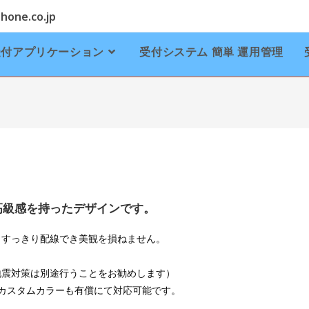
one.co.jp
受付アプリケーション
受付システム 簡単 運用管理
高級感を持ったデザインです。
、すっきり配線でき美観を損ねません。
地震対策は別途行うことをお勧めします）
はカスタムカラーも有償にて対応可能です。